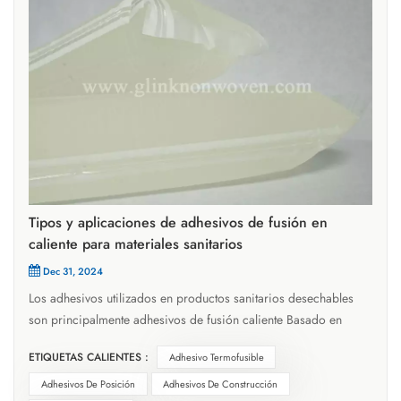
Tipos y aplicaciones de adhesivos de fusión en
caliente para materiales sanitarios
Dec 31, 2024
Los adhesivos utilizados en productos sanitarios desechables
son principalmente adhesivos de fusión caliente Basado en
polímeros termoplásticos. Este material se aplica en un estado
ETIQUETAS CALIENTES :
Adhesivo Termofusible
fundido, puede humedecer el adherente y puede lograr una
unión rápida aplicando presión de luz después del enfriamiento
Adhesivos De Posición
Adhesivos De Construcción