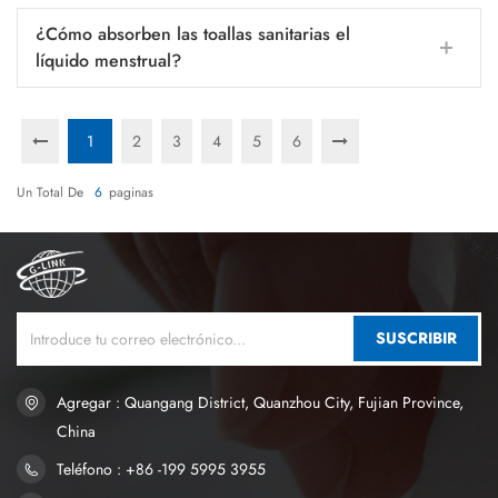
¿Cómo absorben las toallas sanitarias el
líquido menstrual?
1
2
3
4
5
6
Un Total De
6
Paginas
SUSCRIBIR
Agregar : Quangang District, Quanzhou City, Fujian Province,
China
Teléfono : +86 -199 5995 3955