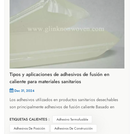
Tipos y aplicaciones de adhesivos de fusión en
caliente para materiales sanitarios
Dec 31, 2024
Los adhesivos utilizados en productos sanitarios desechables
son principalmente adhesivos de fusión caliente Basado en
polímeros termoplásticos. Este material se aplica en un estado
ETIQUETAS CALIENTES :
Adhesivo Termofusible
fundido, puede humedecer el adherente y puede lograr una
unión rápida aplicando presión de luz después del enfriamiento
Adhesivos De Posición
Adhesivos De Construcción