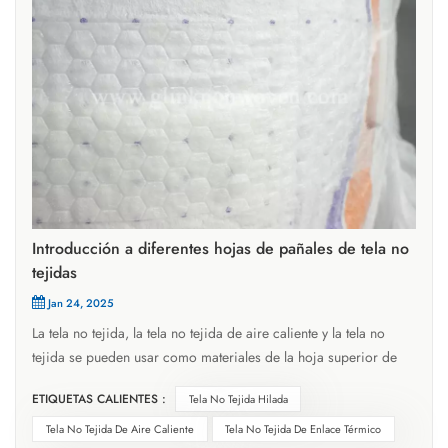
Introducción a diferentes hojas de pañales de tela no
tejidas
Jan 24, 2025
La tela no tejida, la tela no tejida de aire caliente y la tela no
tejida se pueden usar como materiales de la hoja superior de
los pañales, y cada uno tiene diferentes ventajas y desventajas.
ETIQUETAS CALIENTES :
Tela No Tejida Hilada
El siguiente es un análisis detallado de estos tres materiales: 1.
Tela spunbond no tejidaVentajas: la tela no tejida Spunbond
Tela No Tejida De Aire Caliente
Tela No Tejida De Enlace Térmico