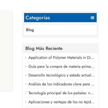
Categorías
Blog
Blog Más Reciente
da
Application of Polymer Materials in Disposable Absorbent Hygiene Products
Guía para la compra de materia prima para compresas sanitarias
SSMMS
uidas
Desarrollo tecnológico y estado actual de las cintas frontales, las cintas laterales y los materiales de la cintura elástica de los pañales.
uctura
Análisis de los indicadores clave para las películas transpirables de la capa posterior en pañales
Capa
y
Tecnología principal de los pañales: núcleo absorbente SAP ultrafino.
Aplicaciones y ventajas de los no tejidos spunlace en productos de higiene.
en