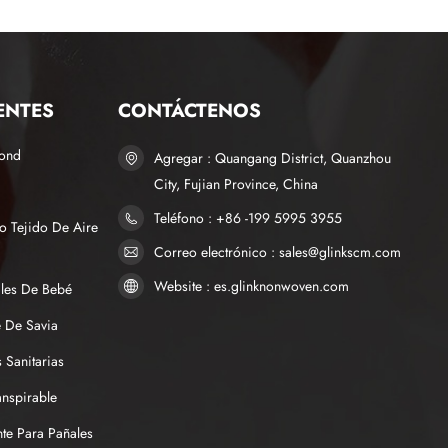
ENTES
CONTÁCTENOS
bond
Agregar : Quangang District, Quanzhou
City, Fujian Province, China
Teléfono : +86 -199 5995 3955
o Tejido De Aire
Correo electrónico : sales@glinkscm.com
Website : es.glinknonwoven.com
ales De Bebé
 De Savia
 Sanitarias
anspirable
te Para Pañales