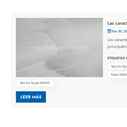
Las carac
Dec 30, 2
Las caract
principalm
producción
ETIQUETAS 
cuatro cap
(se agrega
Tela No Te
estructura
Pañal SSMMS
superiores
Tela No Tejida SSMMS
Materias p
dos capas 
LEER MÁS
le da al p
de spunbon
alargamien
estabilida