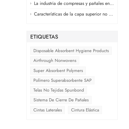
encia
La industria de compresas y pañales en medio de la guerra en Oriente Medio
es
Características de la capa superior no tejida de aire caliente y la capa no tejida ADL de productos sanitarios
a de
ad y
da
re de
ETIQUETAS
Disposable Absorbent Hygiene Products
Airthrough Nonwovens
Super Absorbent Polymers
Polímero Superabsorbente SAP
Telas No Tejidas Spunbond
Sistema De Cierre De Pañales
Cintas Laterales
Cintura Elástica