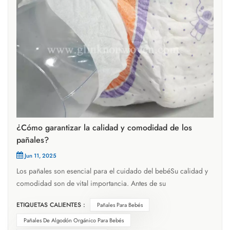
¿Cómo garantizar la calidad y comodidad de los
pañales?
Jun 11, 2025
Los pañales son esencial para el cuidado del bebéSu calidad y
comodidad son de vital importancia. Antes de su
comercialización, los pañales deben someterse a rigurosas
ETIQUETAS CALIENTES :
Pañales Para Bebés
pruebas para garantizar que cumplen con los estándares de
seguridad y calidad.Pañal de bebés Se componen
Pañales De Algodón Orgánico Para Bebés