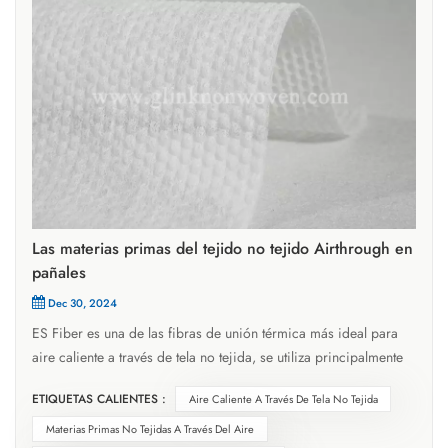
Las materias primas del tejido no tejido Airthrough en
pañales
Dec 30, 2024
ES Fiber es una de las fibras de unión térmica más ideal para
aire caliente a través de tela no tejida, se utiliza principalmente
para el procesamiento de enlaces térmicos de telas no tejidas.
ETIQUETAS CALIENTES :
Aire Caliente A Través De Tela No Tejida
Cuando la red de fibra peinada se une térmicamente por el
rodamiento caliente o la penetración de aire caliente, los
Materias Primas No Tejidas A Través Del Aire