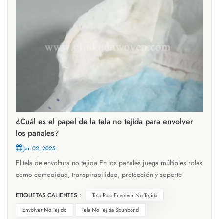
¿Cuál es el papel de la tela no tejida para envolver
los pañales?
Jan 02, 2025
El tela de envoltura no tejida En los pañales juega múltiples roles
como comodidad, transpirabilidad, protección y soporte
estructural. Es una capa clave de pañales, que afecta
ETIQUETAS CALIENTES :
Tela Para Envolver No Tejida
directamente la comodidad del bebé y el rendimiento general
de los pañales.Específicamente, las funciones de envolver telas
Envolver No Tejido
Tela No Tejida Spunbond