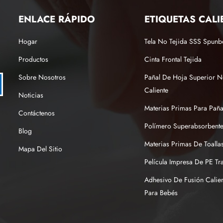
ENLACE RÁPIDO
ETIQUETAS CALI
Hogar
Tela No Tejida SSS Spun
Productos
Cinta Frontal Tejida
Sobre Nosotros
Pañal De Hoja Superior N
Caliente
Noticias
Materias Primas Para Pañ
Contáctenos
Polímero Superabsorbente
Blog
Materias Primas De Toallas
Mapa Del Sitio
Película Impresa De PE Tr
Adhesivo De Fusión Calien
Para Bebés