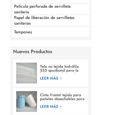
Película perforada de servilleta
sanitaria
Papel de liberación de servilletas
sanitarias
Tampones
Nuevos Productos
Tela no tejida hidrófila
SSS spunbond para la
fabricación de pañales
para bebés
LEER MÁS
Cinta frontal tejida para
pañales desechables para
bebés.
LEER MÁS