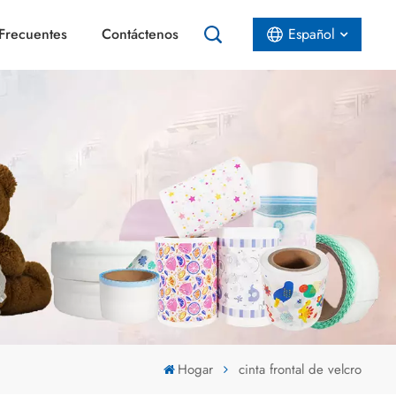
Frecuentes
Contáctenos
Español
English
Español
عربي
Hogar
cinta frontal de velcro