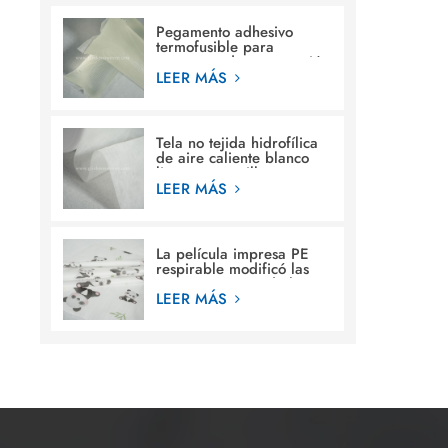
Pegamento adhesivo
termofusible para
estructura de construcción
en pañales para bebés
LEER MÁS
Tela no tejida hidrofílica
de aire caliente blanco
liso para servilleta
sanitaria femenina
LEER MÁS
La película impresa PE
respirable modificó las
materias primas de la
película de la hoja
LEER MÁS
posterior de los diseños
para requisitos
particulares para el pañal
del bebé