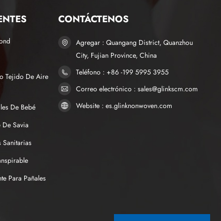
ENTES
CONTÁCTENOS
bond
Agregar : Quangang District, Quanzhou
City, Fujian Province, China
Teléfono : +86 -199 5995 3955
o Tejido De Aire
Correo electrónico : sales@glinkscm.com
Website : es.glinknonwoven.com
ales De Bebé
 De Savia
 Sanitarias
anspirable
te Para Pañales