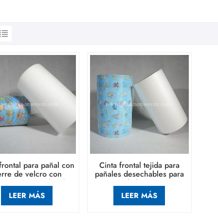
frontal para pañal con
Cinta frontal tejida para
erre de velcro con
pañales desechables para
esión personalizada
bebés.
LEER MÁS
LEER MÁS