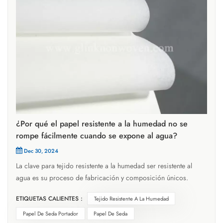
¿Por qué el papel resistente a la humedad no se
rompe fácilmente cuando se expone al agua?
Dec 30, 2024
La clave para tejido resistente a la humedad ser resistente al
agua es su proceso de fabricación y composición únicos.
Durante el proceso de producción, al papel resistente en
ETIQUETAS CALIENTES :
Tejido Resistente A La Humedad
húmedo se le añade un agente de resistencia en húmedo, un
aditivo químico que puede formar enlaces químicos o enlaces
Papel De Seda Portador
Papel De Seda