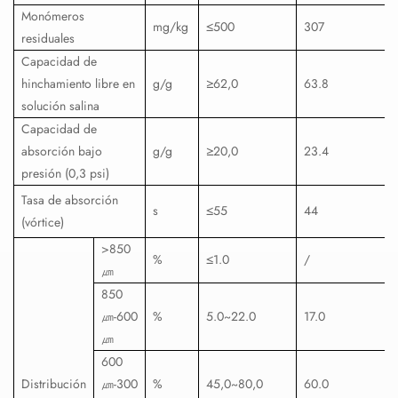
Monómeros
mg/kg
≤500
307
residuales
Capacidad de
hinchamiento libre en
g/g
≥62,0
63.8
solución salina
Capacidad de
absorción bajo
g/g
≥20,0
23.4
presión (0,3 psi)
Tasa de absorción
s
≤55
44
(vórtice)
>850
%
≤1.0
/
㎛
850
㎛
-600
%
5.0~22.0
17.0
㎛
600
Distribución
㎛
-300
%
45,0~80,0
60.0