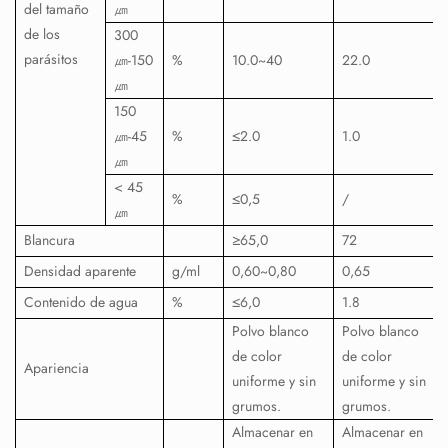
del tamaño
㎛
de los
300
parásitos
㎛
-150
%
10.0~40
22.0
㎛
150
㎛
-45
%
≤2.0
1.0
㎛
< 45
%
≤0,5
/
㎛
Blancura
≥65,0
72
Densidad aparente
g/ml
0,60~0,80
0,65
Contenido de agua
%
≤6,0
1.8
Polvo blanco
Polvo blanco
de color
de color
Apariencia
uniforme y sin
uniforme y sin
grumos.
grumos.
Almacenar en
Almacenar en