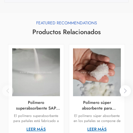
FEATURED RECOMMENDATIONS
Productos Relacionados
Polímero
Polímero súper
superabsorbente SAP
absorbente para
para la fabricación de
pantalones de pañales
El polímero superabsorbente
El polímero súper absorbente
pañales para bebés
para pañales está fabricado a
en los pañales se compone de
partir de copolímeros de
copolímeros de ácido acrílico
LEER MÁS
LEER MÁS
ácido acrílico y acrilato de
y acrilato de sodio, que se