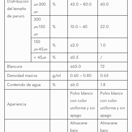
Distribución
㎛
-300
%
45.0 ~ 80.0
60.0
del tamaño
㎛
de paruro
300
㎛
-150
%
10.0 ~ 40
22.0
㎛
150
%
≤2.0
1.0
㎛
-45
㎛
< 45
㎛
%
≤0.5
/
Blancura
≥65.0
72
Densidad masiva
g/ml
0.60 ~ 0.80
0.65
Contenido de agua
%
≤6.0
1.8
Polvo blanco
Polvo blanco
con color
con color
Apariencia
uniforme y sin
uniforme y sin
apago
apago
Almacene
Almacene
bajo
bajo