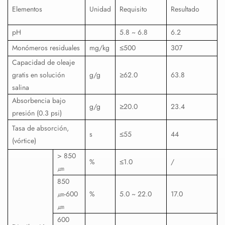
Elementos
Unidad
Requisito
Resultado
pH
5.8 ~ 6.8
6.2
Monómeros residuales
mg/kg
≤500
307
Capacidad de oleaje
gratis en solución
g/g
≥62.0
63.8
salina
Absorbencia bajo
g/g
≥20.0
23.4
presión (0.3 psi)
Tasa de absorción,
s
≤55
44
(vórtice)
> 850
%
≤1.0
/
㎛
850
㎛
-600
%
5.0 ~ 22.0
17.0
㎛
600