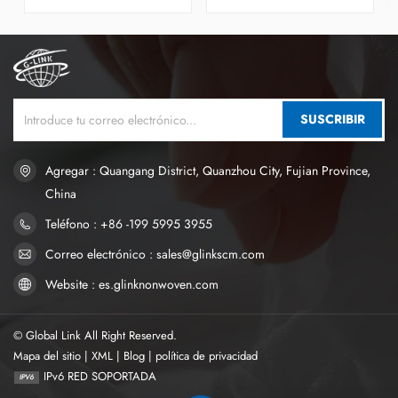
sodio, y se utiliza
utilizan principalmente en
principalmente en productos
artículos de higiene
de higiene desechables como
desechables que incluyen
pañales para bebés, toallas
pañales para bebés,
sanitarias y toallas sanitarias
almohadillas sanitarias y
para incontinencia de adultos.
almohadillas de incontinencia
para adultos.
SUSCRIBIR
Agregar : Quangang District, Quanzhou City, Fujian Province,
China
Teléfono : +86 -199 5995 3955
Correo electrónico : sales@glinkscm.com
Website : es.glinknonwoven.com
© Global Link All Right Reserved.
Mapa del sitio
|
XML
|
Blog
|
política de privacidad
IPv6 RED SOPORTADA