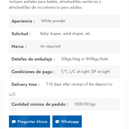
incluyen pañales para bebés, almohadillas sanitarias y
almohadillas de incontinencia para adultos.
White powder
Apariencia :
Baby diaper, adult diaper, etc.
Solicitud :
As required
Marca :
20kgs/bag or 800kgs/bale
Detalles de embalaje :
T/T, L/C at sight, DP at sight
Condiciones de pago :
7-15 days after receipt of the deposit or
Delivery time :
L/C
1000.00 kgs
Cantidad mínima de pedido :
Preguntar Ahora
Whatsapp