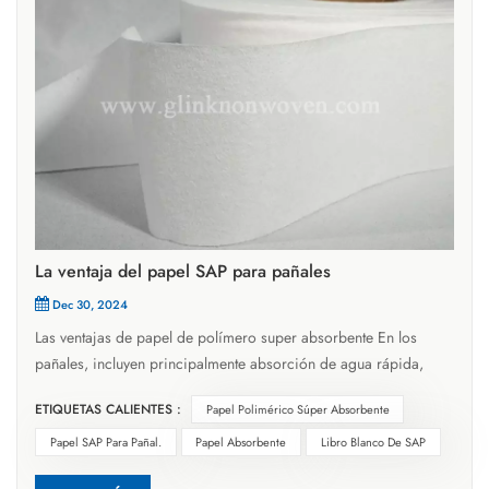
La ventaja del papel SAP para pañales
Dec 30, 2024
Las ventajas de papel de polímero super absorbente En los
pañales, incluyen principalmente absorción de agua rápida,
gran capacidad de succión y buena retención de agua. 1.
ETIQUETAS CALIENTES :
Papel Polimérico Súper Absorbente
Primero, la absorción de agua rápida es una de las ventajas
importantes de Papel de savia para pañales. La estructura de los
Papel SAP Para Pañal.
Papel Absorbente
Libro Blanco De SAP
pañales generalmente incluye una capa superior, una capa