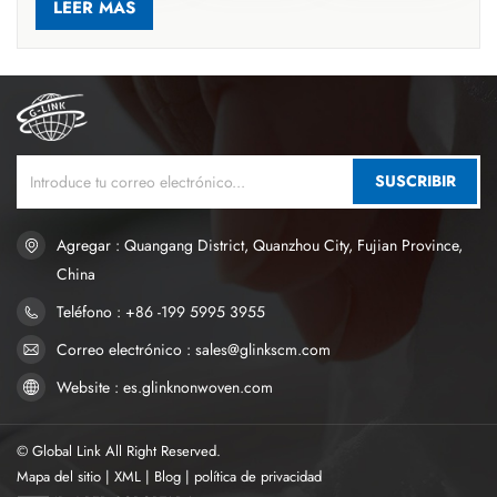
conductora, una capa absorbente y una capa inferior. El
LEER MÁS
polímero absorbente en la capa de absorción (como el
polímero Sumitomo) puede absorber rápidamente la orina,
reducir el tiempo de contacto entre la orina y la piel del bebé y,
por lo tanto, reducir la incomodidad.2. Secondly, la gran
capacidad de succión es también una de las ventajas de Libro
blanco de savia. Los materiales de polímero con alta absorción
SUSCRIBIR
de agua, como el polímero de San Da Ya, pueden garantizar
que los pañales permanezcan secos durante mucho tiempo,
reduzcan la frecuencia de los cambios nocturnos y mejoren la
Agregar : Quangang District, Quanzhou City, Fujian Province,
calidad del sueño del bebé.3. Además, la buena retención de
China
agua también es una característica importante del papel
Teléfono : +86 -199 5995 3955
absorbente. Después de absorber agua, puede mantener la
Correo electrónico : sales@glinkscm.com
superficie seca y reducir el fenómeno de la filtración posterior,
asegurando que la piel del bebé permanezca seca y cómoda en
Website : es.glinknonwoven.com
todo momento.
© Global Link All Right Reserved.
Mapa del sitio
|
XML
|
Blog
|
política de privacidad