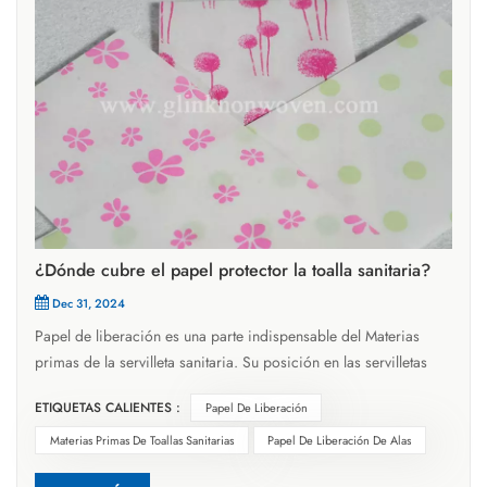
¿Dónde cubre el papel protector la toalla sanitaria?
Dec 31, 2024
Papel de liberación es una parte indispensable del Materias
primas de la servilleta sanitaria. Su posición en las servilletas
sanitarias se encuentra principalmente en la parte viscosa de su
ETIQUETAS CALIENTES :
Papel De Liberación
capa inferior. Específicamente, dependiendo del diseño
estructural de la compleja sanitaria, el papel de liberación
Materias Primas De Toallas Sanitarias
Papel De Liberación De Alas
puede cubrir las siguientes posiciones clave:Centro inferior: el