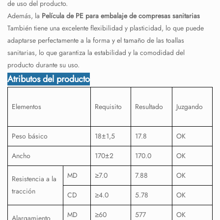
de uso del producto.
Además, la
Película de PE para embalaje de compresas sanitarias
También tiene una excelente flexibilidad y plasticidad, lo que puede
adaptarse perfectamente a la forma y el tamaño de las toallas
sanitarias, lo que garantiza la estabilidad y la comodidad del
producto durante su uso.
Atributos del producto
Elementos
Requisito
Resultado
Juzgando
Peso básico
18±1,5
17.8
OK
Ancho
170±2
170.0
OK
MD
≥7.0
7.88
OK
Resistencia a la
tracción
CD
≥4.0
5.78
OK
MD
≥60
577
OK
Alargamiento