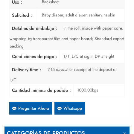
Backsheet
Uso :
Baby diaper, adult diaper, sanitary napkin
Solicitud :
In the roll, inside with paper core,
Detalles de embalaje :
wrapping by transparent film and paper board; Strandard export
packing
T/T, L/C at sight, DP at sight
Condiciones de pago :
7-15 days after receipt of the deposit or
Delivery time :
L/C
1000.00kgs
Cantidad mínima de pedido :
Preguntar Ahora
Whatsapp
CATEGORÍAS DE PRODUCTOS