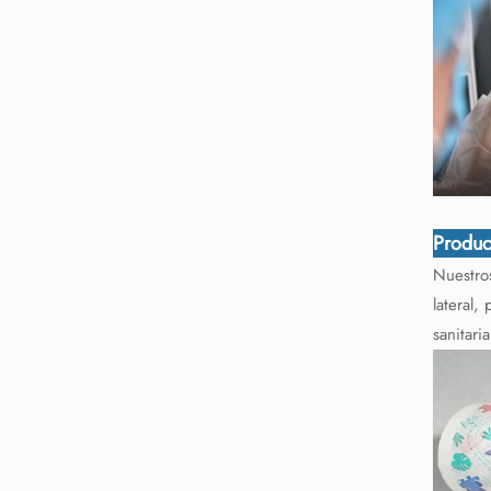
Produc
Nuestros
lateral,
sanitari