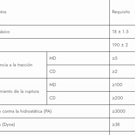
tos
Requisito
ásico
18 ± 1.5
190 ± 2
MD
≥5
ncia a la tracción
CD
≥2
MD
≥100
miento de la ruptura
CD
≥200
 contra la hidrostática (PA)
≥3000
 (Dyne)
≥38