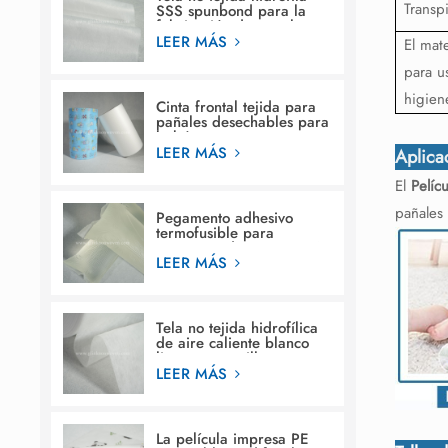
Transp
SSS spunbond para la
fabricación de pañales
para bebés
LEER MÁS
El mat
para u
higien
Cinta frontal tejida para
pañales desechables para
bebés.
LEER MÁS
Aplica
El
Pelíc
pañales 
Pegamento adhesivo
termofusible para
estructura de construcción
en pañales para bebés
LEER MÁS
Tela no tejida hidrofílica
de aire caliente blanco
liso para servilleta
sanitaria femenina
LEER MÁS
La película impresa PE