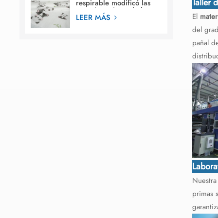
Taller 
respirable modificó las
materias primas de la
El
mater
película de la hoja
LEER MÁS
posterior de los diseños
del gra
para requisitos
particulares para el pañal
pañal d
del bebé
distrib
Labora
Nuestra 
primas s
garantiz