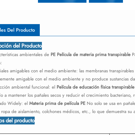
les Del Producto
pción del Producto
cterísticas ambientales de
PE Película de materia prima transpirable
Pa
s:
riales amigables con el medio ambiente: las membranas transpirables
temente amigable con el medio ambiente y no produce sustancias da
cción ambiental funcional: el
Película de educación física transpirabl
o a mantener los pañales secos y reducir el crecimiento bacteriano, 
zado Widely: el
Materia prima de película PE
No solo se usa en pañale
 ropa de aislamiento, colchones médicos, etc., lo que demuestra su a
tos del producto