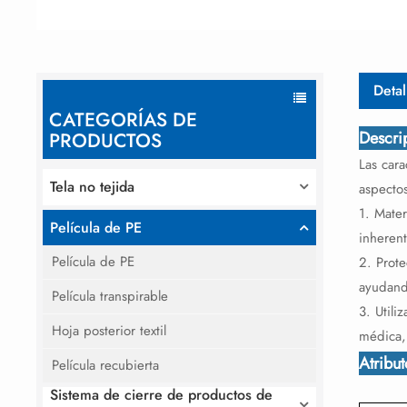
Detal
CATEGORÍAS DE
Descri
PRODUCTOS
Las cara
Tela no tejida
aspecto
1. Mate
Película de PE
inheren
Película de PE
2. Prote
ayudand
Película transpirable
3. Utili
Hoja posterior textil
médica,
Atribu
Película recubierta
Sistema de cierre de productos de