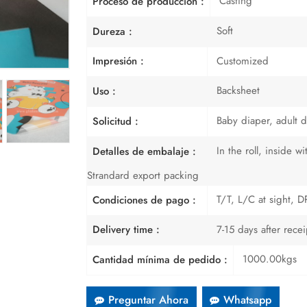
Casting
Proceso de producción :
Soft
Dureza :
Customized
Impresión :
Backsheet
Uso :
Baby diaper, adult d
Solicitud :
In the roll, inside 
Detalles de embalaje :
Strandard export packing
T/T, L/C at sight, DP
Condiciones de pago :
7-15 days after rece
Delivery time :
1000.00kgs
Cantidad mínima de pedido :
Preguntar Ahora
Whatsapp