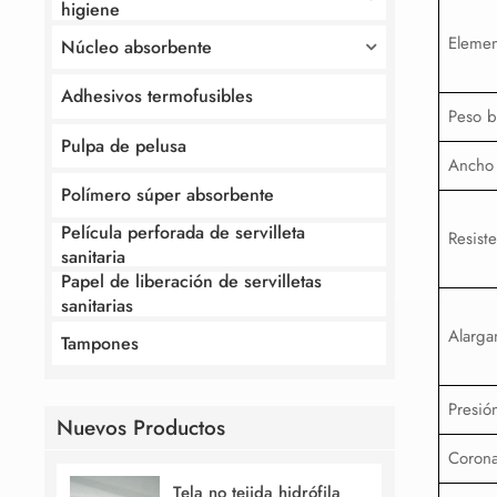
higiene
Elemen
Núcleo absorbente
Adhesivos termofusibles
Peso b
Pulpa de pelusa
Ancho
Polímero súper absorbente
Película perforada de servilleta
Resiste
sanitaria
Papel de liberación de servilletas
sanitarias
Alarga
Tampones
Presión
Nuevos Productos
Corona
Tela no tejida hidrófila