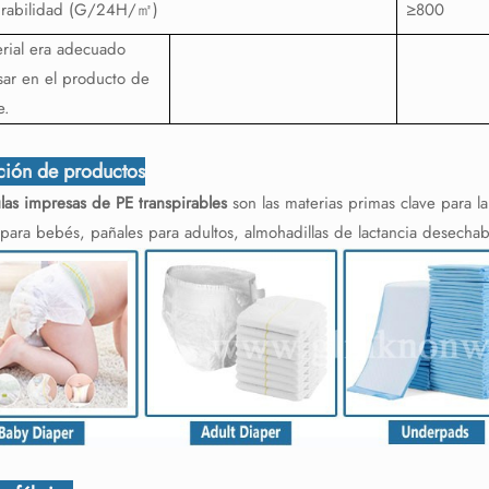
irabilidad (G/24H/
㎡
)
≥800
erial era adecuado
sar en el producto de
e.
ción de productos
ulas impresas de PE transpirables
son las materias primas clave para l
para bebés, pañales para adultos, almohadillas de lactancia desechable