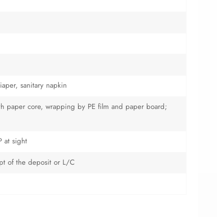
iaper, sanitary napkin
with paper core, wrapping by PE film and paper board;
 at sight
ipt of the deposit or L/C