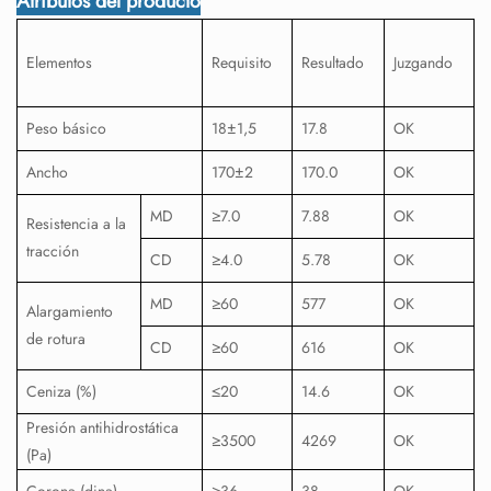
Atributos del producto
Elementos
Requisito
Resultado
Juzgando
Peso básico
18±1,5
17.8
OK
Ancho
170±2
170.0
OK
MD
≥7.0
7.88
OK
Resistencia a la
tracción
CD
≥4.0
5.78
OK
MD
≥60
577
OK
Alargamiento
de rotura
CD
≥60
616
OK
Ceniza (%)
≤20
14.6
OK
Presión antihidrostática
≥3500
4269
OK
(Pa)
Corona (dina)
≥36
38
OK