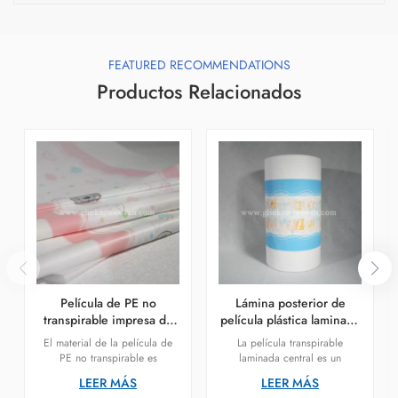
FEATURED RECOMMENDATIONS
Productos Relacionados
Película de PE no
Lámina posterior de
transpirable impresa de
película plástica laminada
diseño personalizado
central para proveedor
El material de la película de
La película transpirable
para pañales de bebé
de pañales con cintura
PE no transpirable es
laminada central es un
grande
polietileno (PE). El polietileno
componente que se utiliza a
LEER MÁS
LEER MÁS
es una resina sintética que se
menudo en la construcción de