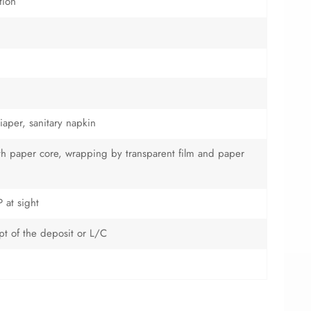
tion
iaper, sanitary napkin
with paper core, wrapping by transparent film and paper
 at sight
ipt of the deposit or L/C