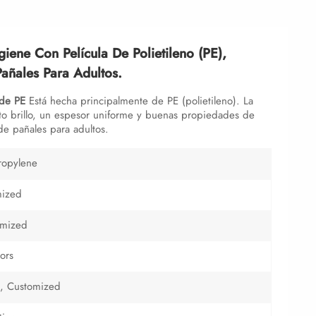
iene Con Película De Polietileno (PE),
Pañales Para Adultos.
 de PE
Está hecha principalmente de PE (polietileno). La
to brillo, un espesor uniforme y buenas propiedades de
de pañales para adultos.
ropylene
mized
omized
ors
 Customized