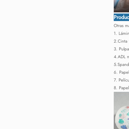
Produc
Otras ma
1. Lámin
2.Cinta f
3. Pulpa
4.ADL n
5.Spande
6. Papel
7. Pelíc
8. Papel