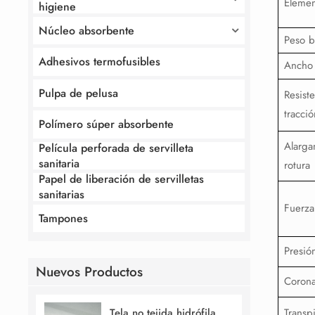
Elemen
higiene
Núcleo absorbente
Peso b
Adhesivos termofusibles
Ancho
Pulpa de pelusa
Resiste
tracció
Polímero súper absorbente
Alarga
Película perforada de servilleta
sanitaria
rotura
Papel de liberación de servilletas
sanitarias
Fuerza
Tampones
Presión
Nuevos Productos
Coron
Transp
Tela no tejida hidrófila