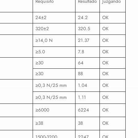
Requisito
Resultado
Juzgando
24±2
24.2
OK
320±2
320.5
OK
≥14,0 N
21.37
OK
≥5.0
7.8
OK
≥30
64
OK
≥30
88
OK
≥0,3 N/25 mm
1.04
OK
≥0,3 N/25 mm
1.11
OK
≥6000
6224
OK
≥38
38
OK
1500-3200
2247
OK