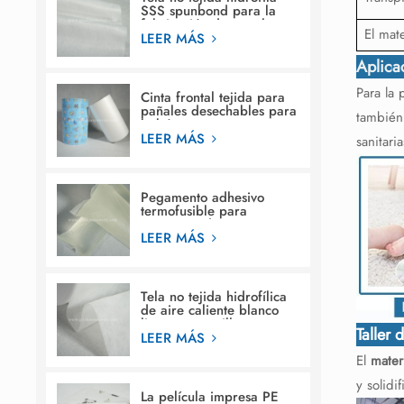
SSS spunbond para la
fabricación de pañales
El mat
para bebés
LEER MÁS
Aplica
Para la 
Cinta frontal tejida para
pañales desechables para
también 
bebés.
LEER MÁS
sanitaria
Pegamento adhesivo
termofusible para
estructura de construcción
en pañales para bebés
LEER MÁS
Tela no tejida hidrofílica
de aire caliente blanco
liso para servilleta
Taller 
sanitaria femenina
LEER MÁS
El
mater
y solidi
La película impresa PE