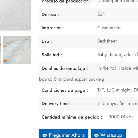
Casting and Lamina
Proceso de producción :
Soft
Dureza :
Customized
Impresión :
Backsheet
Uso :
Baby diaper, adult d
Solicitud :
In the roll, inside 
Detalles de embalaje :
board; Strandard export packing
T/T, L/C at sight, DP
Condiciones de pago :
7-15 days after rece
Delivery time :
1000.00kgs
Cantidad mínima de pedido :
Preguntar Ahora
Whatsapp