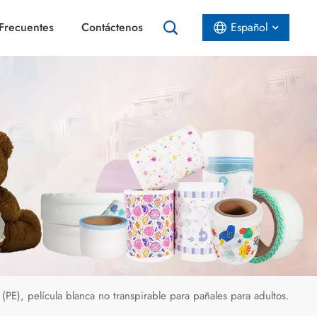
Frecuentes
Contáctenos
Español
English
Español
عربي
(PE), película blanca no transpirable para pañales para adultos.