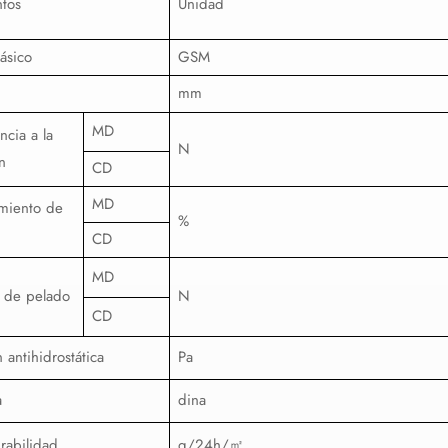
tos
Unidad
ásico
GSM
mm
MD
ncia a la
N
n
CD
MD
miento de
%
CD
MD
 de pelado
N
CD
 antihidrostática
Pa
a
dina
irabilidad
g/24h/
㎡