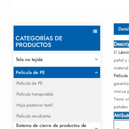
Detal
CATEGORÍAS DE
Descri
PRODUCTOS
El
Lámin
Tela no tejida
pañal y 
materia
Película de PE
Película
Película de PE
garantiz
inocua 
Película transpirable
Tiene un
Hoja posterior textil
pañales 
Atribu
Película recubierta
Sistema de cierre de productos de