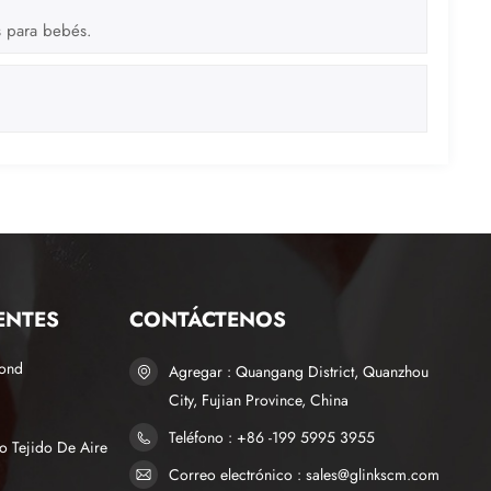
es para bebés.
ENTES
CONTÁCTENOS
bond
Agregar : Quangang District, Quanzhou
City, Fujian Province, China
Teléfono : +86 -199 5995 3955
o Tejido De Aire
Correo electrónico : sales@glinkscm.com