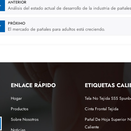
ANTERIOR
Análisis del estado actual de desarrollo de la industria de pañal
PRÓXIMO
El mercado de pañales para adultos está creciendo.
ENLACE RÁPIDO
ETIQUETAS CALI
Hogar
Tela No Tejida SSS Spun
Productos
Cinta Frontal Tejida
Sobre Nosotros
Pañal De Hoja Superior N
Caliente
Noticias