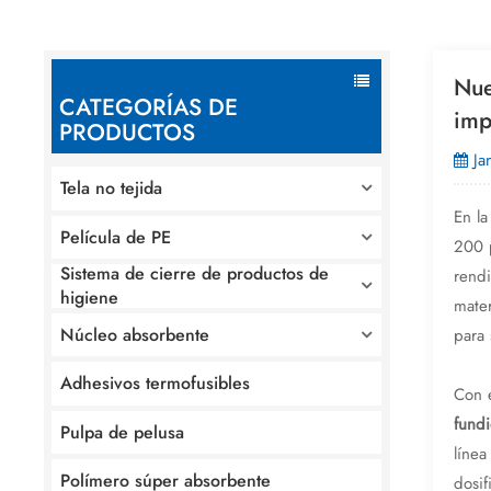
Nue
CATEGORÍAS DE
imp
PRODUCTOS
Ja
Tela no tejida
En la
Película de PE
200 p
Sistema de cierre de productos de
rendi
higiene
mater
Núcleo absorbente
para 
Adhesivos termofusibles
Con 
fund
Pulpa de pelusa
línea
Polímero súper absorbente
dosif