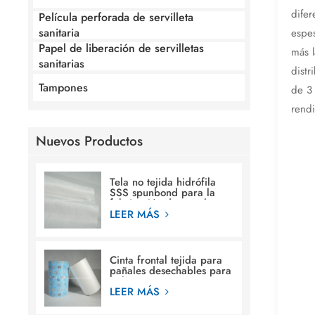
dife
Película perforada de servilleta
sanitaria
espes
Papel de liberación de servilletas
más l
sanitarias
distr
Tampones
de 3 
rendi
Nuevos Productos
Tela no tejida hidrófila
SSS spunbond para la
fabricación de pañales
para bebés
LEER MÁS
Cinta frontal tejida para
pañales desechables para
bebés.
LEER MÁS