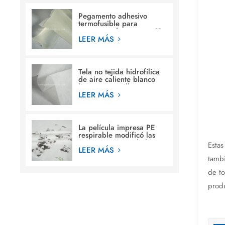
Pegamento adhesivo
termofusible para
estructura de construcción
en pañales para bebés
LEER MÁS
Tela no tejida hidrofílica
de aire caliente blanco
liso para servilleta
sanitaria femenina
LEER MÁS
La película impresa PE
respirable modificó las
materias primas de la
Estas
película de la hoja
LEER MÁS
posterior de los diseños
tamb
para requisitos
de to
particulares para el pañal
del bebé
produ