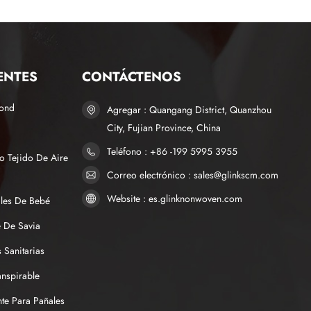
ENTES
CONTÁCTENOS
bond
Agregar : Quangang District, Quanzhou
City, Fujian Province, China
Teléfono : +86 -199 5995 3955
o Tejido De Aire
Correo electrónico : sales@glinkscm.com
Website : es.glinknonwoven.com
ales De Bebé
 De Savia
 Sanitarias
anspirable
te Para Pañales