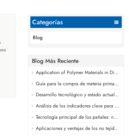
Categorías
Blog
y
sea
Blog Más Reciente
da
Application of Polymer Materials in Disposable Absorbent Hygiene Products
no: el
Guía para la compra de materia prima para compresas sanitarias
recto
Desarrollo tecnológico y estado actual de las cintas frontales, las cintas laterales y los materiales de la cintura elástica de los pañales.
Análisis de los indicadores clave para las películas transpirables de la capa posterior en pañales
e
Tecnología principal de los pañales: núcleo absorbente SAP ultrafino.
ias,
Aplicaciones y ventajas de los no tejidos spunlace en productos de higiene.