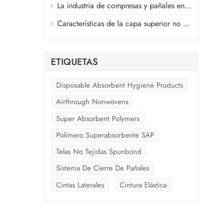
sonas
La industria de compresas y pañales en medio de la guerra en Oriente Medio
ad y
Características de la capa superior no tejida de aire caliente y la capa no tejida ADL de productos sanitarios
ETIQUETAS
Disposable Absorbent Hygiene Products
Airthrough Nonwovens
Super Absorbent Polymers
Polímero Superabsorbente SAP
Telas No Tejidas Spunbond
Sistema De Cierre De Pañales
Cintas Laterales
Cintura Elástica