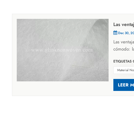
Las venta
Dec 30, 2
Las ventaja
cómodo: la
más suave 
ETIQUETAS 
perforado 
manteniénd
Material No
tiene alta 
Material n
LEER 
antibacter
con la piel
siguientes
líquida, p
nalgas roj
almohadill