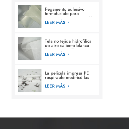
Pegamento adhesivo
termofusible para
estructura de construcción
en pañales para bebés
LEER MÁS
Tela no tejida hidrofílica
de aire caliente blanco
liso para servilleta
sanitaria femenina
LEER MÁS
La película impresa PE
respirable modificó las
materias primas de la
película de la hoja
LEER MÁS
posterior de los diseños
para requisitos
particulares para el pañal
del bebé