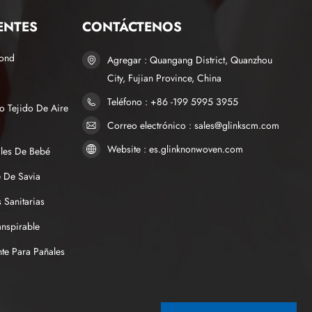
ENTES
CONTÁCTENOS
bond
Agregar : Quangang District, Quanzhou
City, Fujian Province, China
Teléfono : +86 -199 5995 3955
o Tejido De Aire
Correo electrónico : sales@glinkscm.com
Website : es.glinknonwoven.com
ales De Bebé
 De Savia
 Sanitarias
anspirable
te Para Pañales