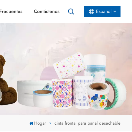
Frecuentes
Contáctenos
Español
English
Español
عربي
Hogar
cinta frontal para pañal desechable