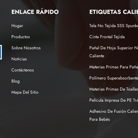
ENLACE RÁPIDO
ETIQUETAS CALI
Hogar
Tela No Tejida SSS Spun
Productos
Cinta Frontal Tejida
Sobre Nosotros
Pañal De Hoja Superior N
Caliente
Noticias
Materias Primas Para Pañ
Contáctenos
Polímero Superabsorbente
Blog
Materias Primas De Toallas
Mapa Del Sitio
Película Impresa De PE Tr
Adhesivo De Fusión Calien
Para Bebés