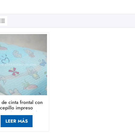
 de cinta frontal con
cepillo impreso
rsonalizado para la
ducción de pañales
LEER MÁS
desechables