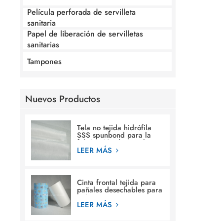
Película perforada de servilleta
sanitaria
Papel de liberación de servilletas
sanitarias
Tampones
Nuevos Productos
Tela no tejida hidrófila
SSS spunbond para la
fabricación de pañales
para bebés
LEER MÁS
Cinta frontal tejida para
pañales desechables para
bebés.
LEER MÁS