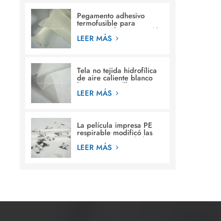
Pegamento adhesivo
termofusible para
estructura de construcción
en pañales para bebés
LEER MÁS
Tela no tejida hidrofílica
de aire caliente blanco
liso para servilleta
sanitaria femenina
LEER MÁS
La película impresa PE
respirable modificó las
materias primas de la
película de la hoja
LEER MÁS
posterior de los diseños
para requisitos
particulares para el pañal
del bebé