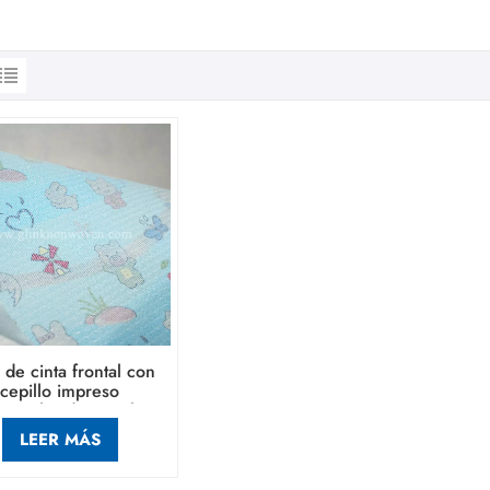
 de cinta frontal con
cepillo impreso
rsonalizado para la
ducción de pañales
LEER MÁS
desechables