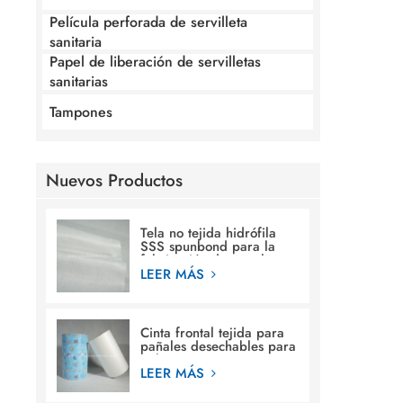
Película perforada de servilleta
sanitaria
Papel de liberación de servilletas
sanitarias
Tampones
Nuevos Productos
Tela no tejida hidrófila
SSS spunbond para la
fabricación de pañales
para bebés
LEER MÁS
Cinta frontal tejida para
pañales desechables para
bebés.
LEER MÁS