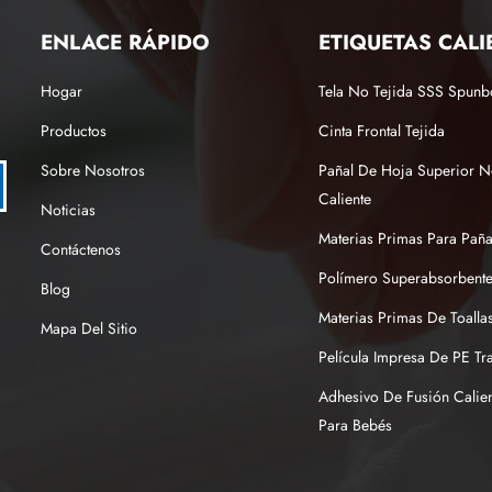
ENLACE RÁPIDO
ETIQUETAS CALI
Hogar
Tela No Tejida SSS Spun
Productos
Cinta Frontal Tejida
Sobre Nosotros
Pañal De Hoja Superior N
Caliente
Noticias
Materias Primas Para Pañ
Contáctenos
Polímero Superabsorbente
Blog
Materias Primas De Toallas
Mapa Del Sitio
Película Impresa De PE Tr
Adhesivo De Fusión Calien
Para Bebés