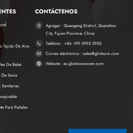
ENTES
CONTÁCTENOS
bond
Agregar : Quangang District, Quanzhou
City, Fujian Province, China
Teléfono : +86 -199 5995 3955
o Tejido De Aire
Correo electrónico : sales@glinkscm.com
Website : es.glinknonwoven.com
ales De Bebé
 De Savia
 Sanitarias
anspirable
te Para Pañales