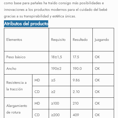
como base para pañales ha traído consigo más posibilidades e
innovaciones a los productos modernos para el cuidado del bebé
gracias a su transpirabilidad y estética únicas.
Atributos del producto
Elementos
Requisito
Resultado
Juzgando
Peso básico
18±1,5
17.5
OK
Ancho
190±2
190.0
OK
MD
≥5
9.86
OK
Resistencia a
la tracción
CD
≥2
2.10
OK
MD
≥100
210
OK
Alargamiento
de rotura
CD
≥200
409
OK