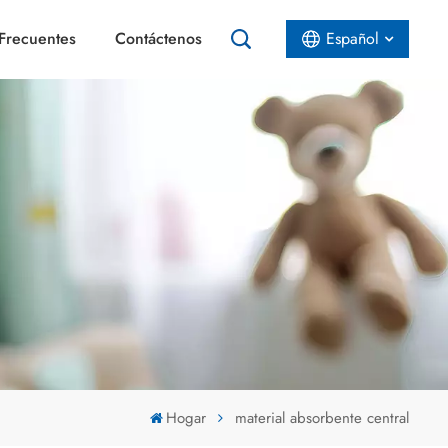
Frecuentes
Contáctenos
Español
English
Español
عربي
Hogar
material absorbente central