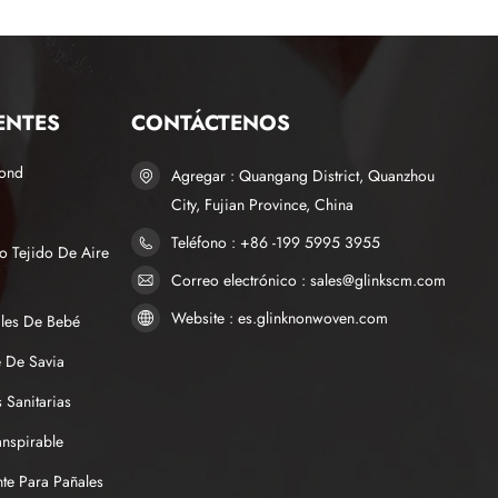
ENTES
CONTÁCTENOS
bond
Agregar : Quangang District, Quanzhou
City, Fujian Province, China
Teléfono : +86 -199 5995 3955
o Tejido De Aire
Correo electrónico : sales@glinkscm.com
Website : es.glinknonwoven.com
ales De Bebé
 De Savia
 Sanitarias
anspirable
te Para Pañales