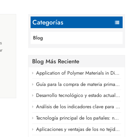
Categorías
Blog
s
ar
ersar
Blog Más Reciente
to
Application of Polymer Materials in Disposable Absorbent Hygiene Products
mpo y
Guía para la compra de materia prima para compresas sanitarias
de la
r la
Desarrollo tecnológico y estado actual de las cintas frontales, las cintas laterales y los materiales de la cintura elástica de los pañales.
Análisis de los indicadores clave para las películas transpirables de la capa posterior en pañales
mismo
o del
Tecnología principal de los pañales: núcleo absorbente SAP ultrafino.
e
Aplicaciones y ventajas de los no tejidos spunlace en productos de higiene.
ales