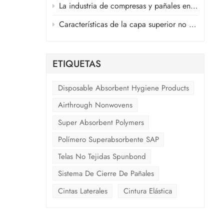
La industria de compresas y pañales en medio de la guerra en Oriente Medio
espués
Características de la capa superior no tejida de aire caliente y la capa no tejida ADL de productos sanitarios
de
ETIQUETAS
Disposable Absorbent Hygiene Products
Airthrough Nonwovens
Super Absorbent Polymers
Polímero Superabsorbente SAP
Telas No Tejidas Spunbond
Sistema De Cierre De Pañales
Cintas Laterales
Cintura Elástica