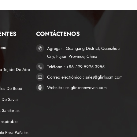
ENTES
CONTÁCTENOS
bond
Agregar : Quangang District, Quanzhou
City, Fujian Province, China
Teléfono : +86 -199 5995 3955
o Tejido De Aire
Correo electrónico : sales@glinkscm.com
Website : es.glinknonwoven.com
ales De Bebé
 De Savia
 Sanitarias
anspirable
te Para Pañales