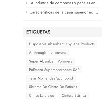
lo
La industria de compresas y pañales en medio de la guerra en Oriente Medio
Características de la capa superior no tejida de aire caliente y la capa no tejida ADL de productos sanitarios
iendo
ién
la no
ETIQUETAS
oda.
Disposable Absorbent Hygiene Products
ñal no
Airthrough Nonwovens
nte,
Super Absorbent Polymers
es
Polímero Superabsorbente SAP
uso,
Telas No Tejidas Spunbond
on el
Sistema De Cierre De Pañales
Cintas Laterales
Cintura Elástica