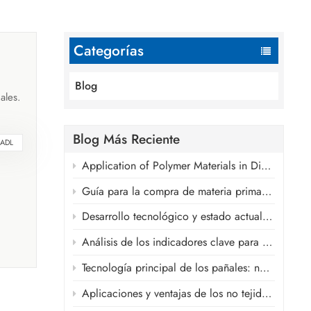
Categorías
Blog
ales.
ivo de
Blog Más Reciente
 ADL
s
entes
Application of Polymer Materials in Disposable Absorbent Hygiene Products
o de
Guía para la compra de materia prima para compresas sanitarias
uía
Desarrollo tecnológico y estado actual de las cintas frontales, las cintas laterales y los materiales de la cintura elástica de los pañales.
el
Análisis de los indicadores clave para las películas transpirables de la capa posterior en pañales
empo
e
Tecnología principal de los pañales: núcleo absorbente SAP ultrafino.
.
Aplicaciones y ventajas de los no tejidos spunlace en productos de higiene.
te una