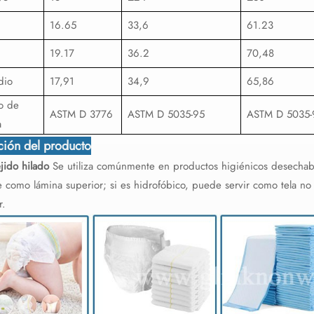
16.65
33,6
61.23
19.17
36.2
70,48
dio
17,91
34,9
65,86
o de
ASTM D 3776
ASTM D 5035-95
ASTM D 5035-
a
ción del producto
jido hilado
Se utiliza comúnmente en productos higiénicos desechables
se como lámina superior; si es hidrofóbico, puede servir como tela no 
r.