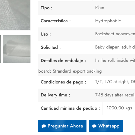
Plain
Tipo :
Hydrophobic
Característica :
Backsheet nonwove
Uso :
Baby diaper, adult d
Solicitud :
In the roll, inside 
Detalles de embalaje :
board; Strandard export packing
T/T, L/C at sight, DP
Condiciones de pago :
7-15 days after rece
Delivery time :
1000.00 kgs
Cantidad mínima de pedido :
Preguntar Ahora
Whatsapp