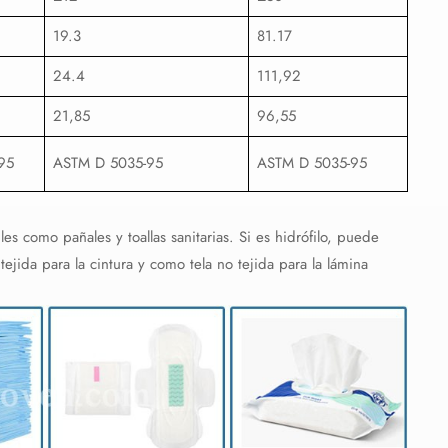
19.3
81.17
24.4
111,92
21,85
96,55
95
ASTM D 5035-95
ASTM D 5035-95
 como pañales y toallas sanitarias. Si es hidrófilo, puede
tejida para la cintura y como tela no tejida para la lámina