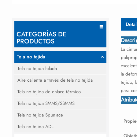
Detal
CATEGORÍAS DE
Descri
PRODUCTOS
La cintu
Tela no tejida
poliprop
excelent
Tela no tejida hilada
la defor
Aire caliente a través de tela no tejida
tejido,
para con
Tela no tejida de enlace térmico
Atribu
Tela no tejida SMMS/SSMMS
Tela no tejida Spunlace
Propi
Tela no tejida ADL
Objeti