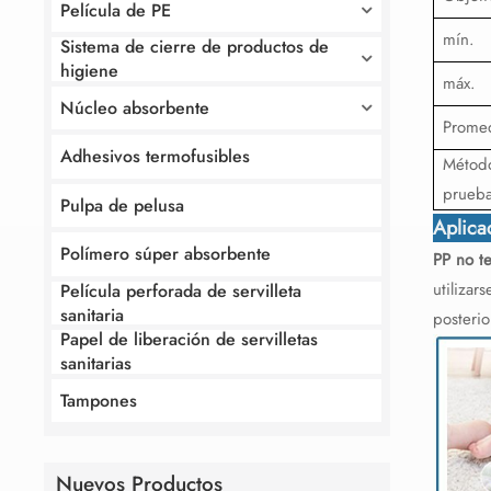
Película de PE
mín.
Sistema de cierre de productos de
higiene
máx.
Núcleo absorbente
Prome
Adhesivos termofusibles
Métod
prueb
Pulpa de pelusa
Aplica
Polímero súper absorbente
PP no te
utilizar
Película perforada de servilleta
sanitaria
posterio
Papel de liberación de servilletas
sanitarias
Tampones
Nuevos Productos