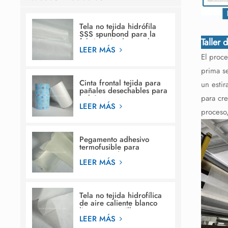
Tela no tejida hidrófila
SSS spunbond para la
Taller 
fabricación de pañales
para bebés
LEER MÁS
El proc
prima s
Cinta frontal tejida para
un esti
pañales desechables para
para cre
bebés.
LEER MÁS
proceso,
Pegamento adhesivo
termofusible para
estructura de construcción
en pañales para bebés
LEER MÁS
Tela no tejida hidrofílica
de aire caliente blanco
liso para servilleta
sanitaria femenina
LEER MÁS