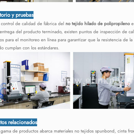
torio y pruebas
 control de calidad de fábrica del
no tejido hilado de polipropileno
es
 entrega del producto terminado, existen puntos de inspección de cal
s para el monitoreo en línea para garantizar que la resistencia de la 
do cumplan con los estándares.
tos relacionados
gama de productos abarca materiales no tejidos spunbond, cinta front