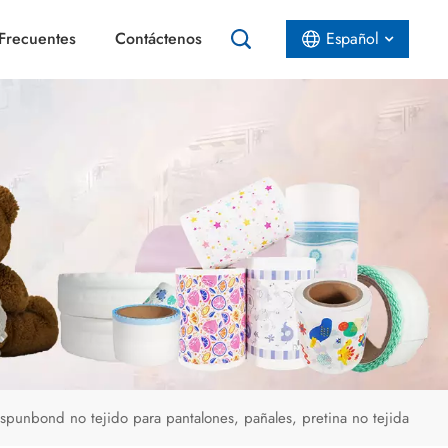
Frecuentes
Contáctenos
Español
English
Español
عربي
spunbond no tejido para pantalones, pañales, pretina no tejida