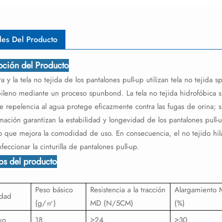
les Del Producto
pción del Producto
ra y la tela no tejida de los pantalones pull-up utilizan tela no teji
ileno mediante un proceso spunbond. La tela no tejida hidrofóbica s
e repelencia al agua protege eficazmente contra las fugas de orina; s
mación garantizan la estabilidad y longevidad de los pantalones pull-
 lo que mejora la comodidad de uso. En consecuencia, el no tejido h
feccionar la cinturilla de pantalones pull-up.
tos del producto
Peso básico
Resistencia a la tracción
Alargamiento
edad
(g/㎡)
MD (N/5CM)
(%)
vo
18
≥24
≥30