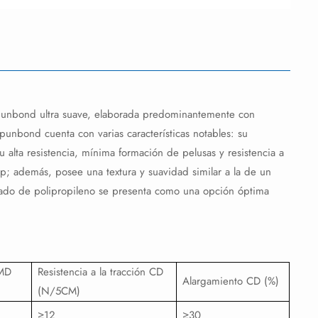
da spunbond ultra suave, elaborada predominantemente con
punbond cuenta con varias características notables: su
u alta resistencia, mínima formación de pelusas y resistencia a
up; además, posee una textura y suavidad similar a la de un
ilado de polipropileno se presenta como una opción óptima
 MD
Resistencia a la tracción CD
Alargamiento CD (%)
(N/5CM)
≥12
≥30