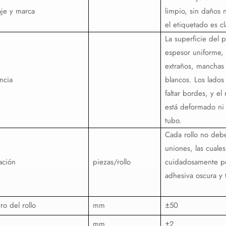
je y marca
limpio, sin daños 
el etiquetado es cl
La superficie del 
espesor uniforme, 
extraños, manchas
ncia
blancos. Los lados 
faltar bordes, y e
está deformado ni
tubo.
Cada rollo no deb
uniones, las cuale
ación
piezas/rollo
cuidadosamente p
adhesiva oscura y 
ro del rollo
mm
±50
mm
±2