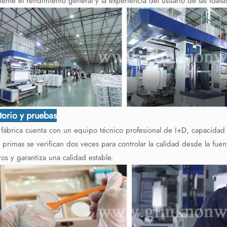
ente el rendimiento general y la experiencia del usuario de las toallas
torio y pruebas
fábrica cuenta con un equipo técnico profesional de I+D, capacidad d
 primas se verifican dos veces para controlar la calidad desde la fuen
ros y garantiza una calidad estable.