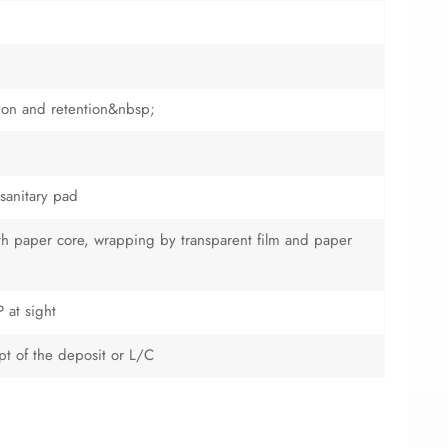
ion and retention&nbsp;
sanitary pad
with paper core, wrapping by transparent film and paper
 at sight
ipt of the deposit or L/C