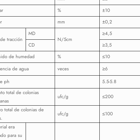
ar
%
±10
r
mm
±0,2
MD
≥4,5
 de tracción
N/5cm
CD
≥3,5
nido de humedad
%
≤10
encia de agua
veces
≥6
de ph
5.5-5.8
to total de colonias
ufc/g
≤200
ianas
 total de colonias de
ufc/g
≤100
s.
rial era
do para su