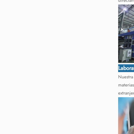
directam
Labora
Nuestra 
materias
extranje