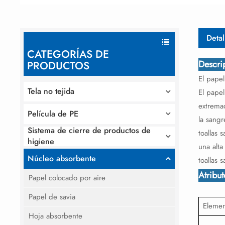
Detal
CATEGORÍAS DE
Descri
PRODUCTOS
El papel
Tela no tejida
El pape
extremad
Película de PE
la sangr
Sistema de cierre de productos de
toallas 
higiene
una alta
Núcleo absorbente
toallas 
Atribu
Papel colocado por aire
Papel de savia
Elemen
Hoja absorbente