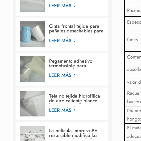
fabricación de pañales
para bebés
LEER MÁS
Racion
Espeso
Cinta frontal tejida para
pañales desechables para
bebés.
fuerza
LEER MÁS
Conte
Pegamento adhesivo
termofusible para
absorb
estructura de construcción
en pañales para bebés
LEER MÁS
valor 
Recuen
Tela no tejida hidrofílica
de aire caliente blanco
bacter
liso para servilleta
sanitaria femenina
LEER MÁS
Número
hongo
El mate
La película impresa PE
respirable modificó las
adecua
materias primas de la