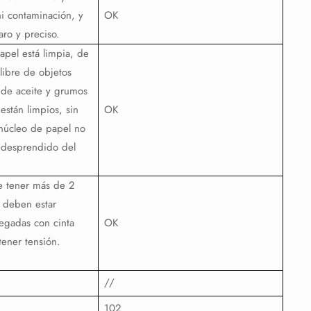
ni contaminación, y
OK
aro y preciso.
papel está limpia, de
libre de objetos
 de aceite y grumos
están limpios, sin
OK
l núcleo de papel no
 desprendido del
e tener más de 2
s deben estar
egadas con cinta
OK
tener tensión.
//
102