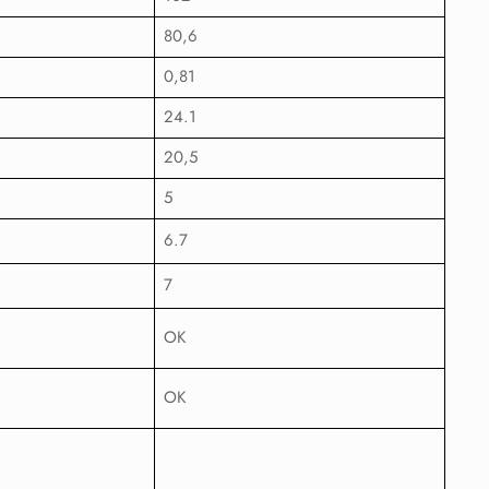
80,6
0,81
24.1
20,5
5
6.7
7
OK
OK