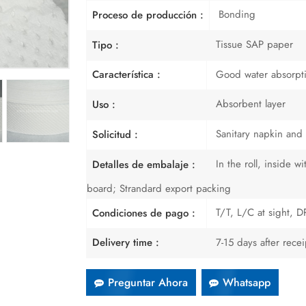
Bonding
Proceso de producción :
Tissue SAP paper
Tipo :
Good water absorpt
Característica :
Absorbent layer
Uso :
Sanitary napkin and 
Solicitud :
In the roll, inside 
Detalles de embalaje :
board; Strandard export packing
T/T, L/C at sight, DP
Condiciones de pago :
7-15 days after rece
Delivery time :
Preguntar Ahora
Whatsapp