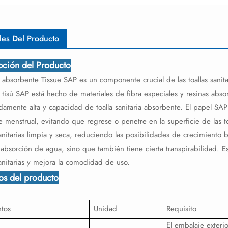
les Del Producto
pción del Producto
 absorbente Tissue SAP es un componente crucial de las toallas sanitari
l tisú SAP está hecho de materiales de fibra especiales y resinas ab
amente alta y capacidad de toalla sanitaria absorbente. El papel SAP
e menstrual, evitando que regrese o penetre en la superficie de las to
sanitarias limpia y seca, reduciendo las posibilidades de crecimiento
 absorción de agua, sino que también tiene cierta transpirabilidad. 
sanitarias y mejora la comodidad de uso.
tos del producto
tos
Unidad
Requisito
El embalaje exterio