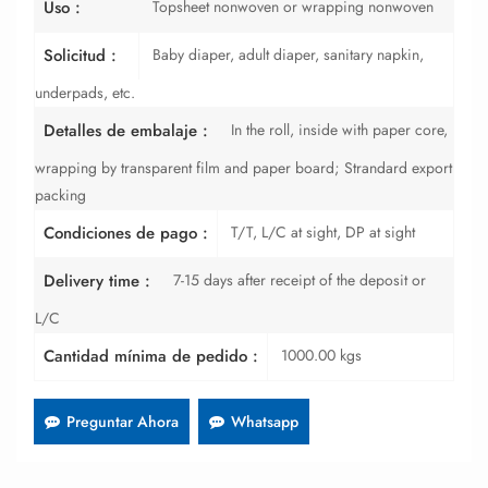
Topsheet nonwoven or wrapping nonwoven
Uso :
Baby diaper, adult diaper, sanitary napkin,
Solicitud :
underpads, etc.
In the roll, inside with paper core,
Detalles de embalaje :
wrapping by transparent film and paper board; Strandard export
packing
T/T, L/C at sight, DP at sight
Condiciones de pago :
7-15 days after receipt of the deposit or
Delivery time :
L/C
1000.00 kgs
Cantidad mínima de pedido :
Preguntar Ahora
Whatsapp