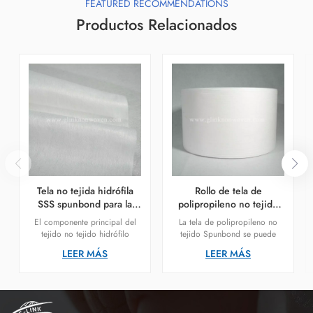
FEATURED RECOMMENDATIONS
Productos Relacionados
Tela no tejida hidrófila
Rollo de tela de
SSS spunbond para la
polipropileno no tejido
fabricación de pañales
spunbond de hoja
El componente principal del
La tela de polipropileno no
para bebés
superior suave para
tejido no tejido hidrófilo
tejido Spunbond se puede
pañales para adultos con
spunbond es el polipropileno,
utilizar como capa superior de
LEER MÁS
LEER MÁS
incontinencia
que es una materia prima para
pañales para adultos con
pañales para bebés y
incontinencia. Su componente
generalmente se usa en la
principal es el polipropileno.
capa superior y en la capa
envolvente.