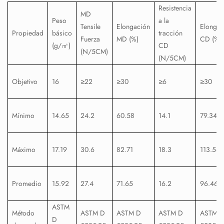
Resistencia
MD
Peso
a la
Tensile
Elongación
Elongac
Propiedad
básico
tracción
Fuerza
MD (%)
CD (%)
(g/㎡)
CD
(N/5CM)
(N/5CM)
Objetivo
16
≥22
≥30
≥6
≥30
Mínimo
14.65
24.2
60.58
14.1
79.34
Máximo
17.19
30.6
82.71
18.3
113.58
Promedio
15.92
27.4
71.65
16.2
96.46
ASTM
Método
ASTM D
ASTM D
ASTM D
ASTM 
D