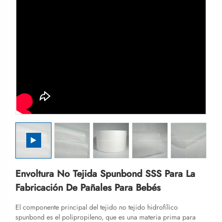
Envoltura No Tejida Spunbond SSS Para La
Fabricación De Pañales Para Bebés
El componente principal del tejido no tejido hidrofílico
spunbond es el polipropileno, que es una materia prima para