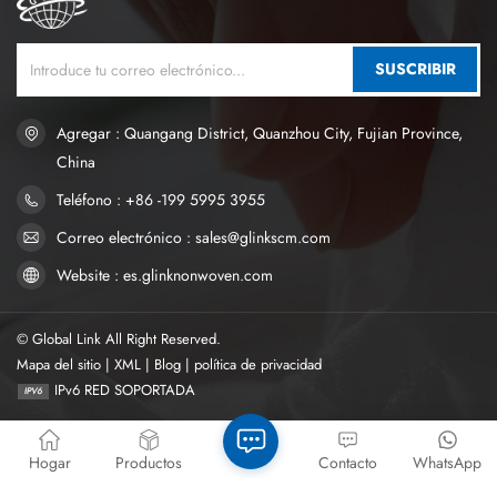
SUSCRIBIR
Agregar : Quangang District, Quanzhou City, Fujian Province,
China
Teléfono : +86 -199 5995 3955
Correo electrónico : sales@glinkscm.com
Website : es.glinknonwoven.com
© Global Link All Right Reserved.
Mapa del sitio
|
XML
|
Blog
|
política de privacidad
IPv6 RED SOPORTADA
Hogar
Productos
Contacto
WhatsApp