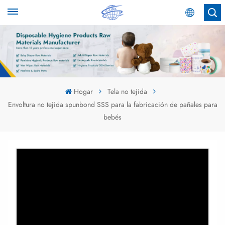
Español
English
Español
Hogar
Tela no tejida
Envoltura no tejida spunbond SSS para la fabricación de pañales para
عربي
bebés