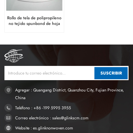
Rollo de tela de polipropileno
no tejido spunbond de hoja
superior suave para pañales
para adultos con
incontinencia
SUSCRIBIR
Agregar : Quangang District, Quanzhou City, Fujian Province,
China
Teléfono : +86 -199 5995 3955
Correo electrónico : sales@glinkscm.com
Website : es.glinknonwoven.com