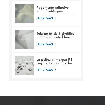
Pegamento adhesivo
termofusible para
estructura de construcción
en pañales para bebés
LEER MÁS
Tela no tejida hidrofílica
de aire caliente blanco
liso para servilleta
sanitaria femenina
LEER MÁS
La película impresa PE
respirable modificó las
materias primas de la
película de la hoja
LEER MÁS
posterior de los diseños
para requisitos
particulares para el pañal
del bebé