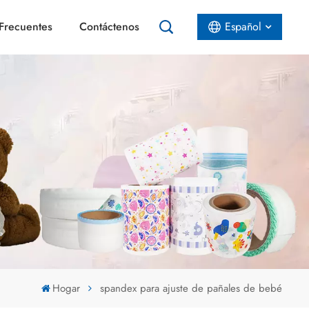
Frecuentes
Contáctenos
Español
English
Español
عربي
Hogar
spandex para ajuste de pañales de bebé