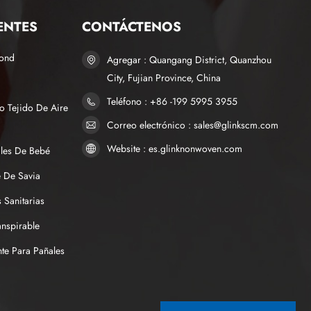
ENTES
CONTÁCTENOS
bond
Agregar : Quangang District, Quanzhou
City, Fujian Province, China
Teléfono : +86 -199 5995 3955
o Tejido De Aire
Correo electrónico : sales@glinkscm.com
Website : es.glinknonwoven.com
ales De Bebé
 De Savia
 Sanitarias
anspirable
te Para Pañales