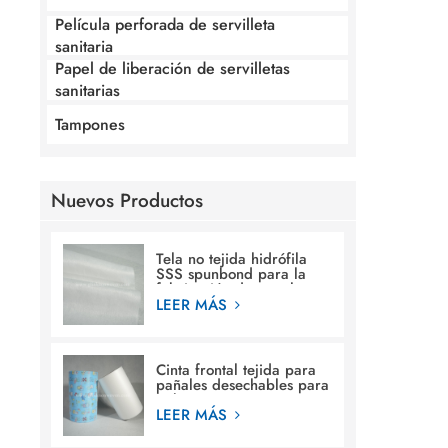
Película perforada de servilleta
sanitaria
Papel de liberación de servilletas
sanitarias
Tampones
Nuevos Productos
Tela no tejida hidrófila
SSS spunbond para la
fabricación de pañales
para bebés
LEER MÁS
Cinta frontal tejida para
pañales desechables para
bebés.
LEER MÁS