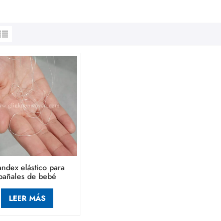
andex elástico para
pañales de bebé
LEER MÁS