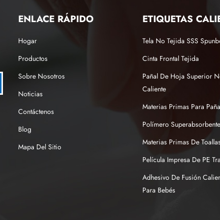
ENLACE RÁPIDO
ETIQUETAS CALI
Hogar
Tela No Tejida SSS Spun
Productos
Cinta Frontal Tejida
Sobre Nosotros
Pañal De Hoja Superior N
Caliente
Noticias
Materias Primas Para Pañ
Contáctenos
Polímero Superabsorbente
Blog
Materias Primas De Toallas
Mapa Del Sitio
Película Impresa De PE Tr
Adhesivo De Fusión Calien
Para Bebés