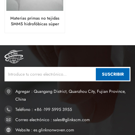
Materias primas no tejidas
SMMS hidrofóbicas súper
suaves para producir pañales
para bebés
SUSCRIBIR
Agregar : Quangang District, Quanzhou City, Fujian Province,
China
Teléfono : +86 -199 5995 3955
Correo electrónico : sales@glinkscm.com
Website : es.glinknonwoven.com