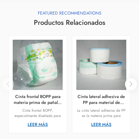
FEATURED RECOMMENDATIONS
Productos Relacionados
Cinta frontal BOPP para
Cinta lateral adhesiva de
materia prima de pañales
PP para material de
desechables para bebés
pañales.
Cinta frontal BOPP,
La cinta lateral adhesiva de PP
especialmente diseñada para
es la materia prima para
pañales de bebé, cinta de
pañales para bebés y pañales
LEER MÁS
LEER MÁS
fijación frontal fácil de colocar,
para adultos. Se utiliza en el
cómoda y segura.
sistema de cierre y se utiliza
junto con la cinta frontal de