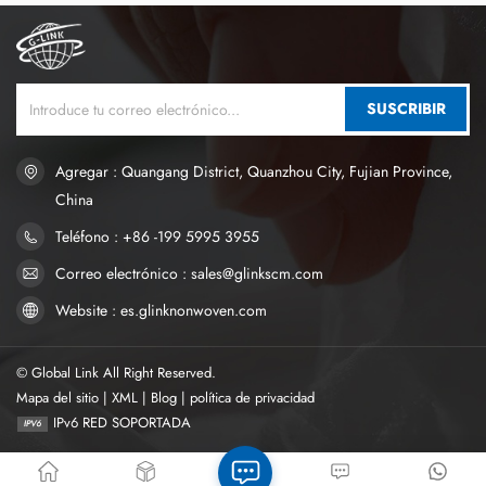
PP.
SUSCRIBIR
Agregar : Quangang District, Quanzhou City, Fujian Province,
China
Teléfono : +86 -199 5995 3955
Correo electrónico : sales@glinkscm.com
Website : es.glinknonwoven.com
© Global Link All Right Reserved.
Mapa del sitio
|
XML
|
Blog
|
política de privacidad
IPv6 RED SOPORTADA