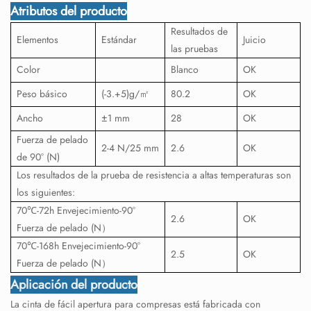
Atributos del producto
Resultados de
Elementos
Estándar
Juicio
las pruebas
Color
Blanco
OK
Peso básico
(-3.+5)g/㎡
80.2
OK
Ancho
±1 mm
28
OK
Fuerza de pelado
2-4 N/25 mm
2.6
OK
de 90° (N)
Los resultados de la prueba de resistencia a altas temperaturas son
los siguientes:
70℃-72h Envejecimiento-90°
2.6
OK
Fuerza de pelado (N）
70℃-168h Envejecimiento-90°
2.5
OK
Fuerza de pelado (N）
Aplicación del producto
La cinta de fácil apertura para compresas está fabricada con