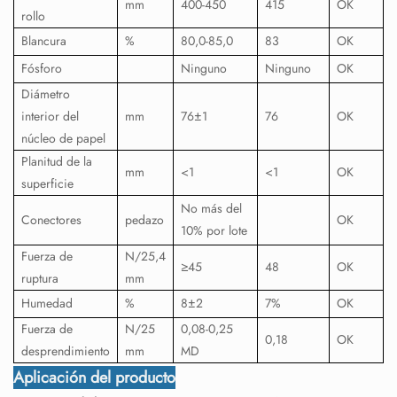
mm
400-450
415
OK
rollo
Blancura
%
80,0-85,0
83
OK
Fósforo
Ninguno
Ninguno
OK
Diámetro
interior del
mm
76±1
76
OK
núcleo de papel
Planitud de la
mm
<1
<1
OK
superficie
No más del
Conectores
pedazo
OK
10% por lote
Fuerza de
N/25,4
≥45
48
OK
ruptura
mm
Humedad
%
8±2
7%
OK
Fuerza de
N/25
0,08-0,25
0,18
OK
desprendimiento
mm
MD
Aplicación del producto