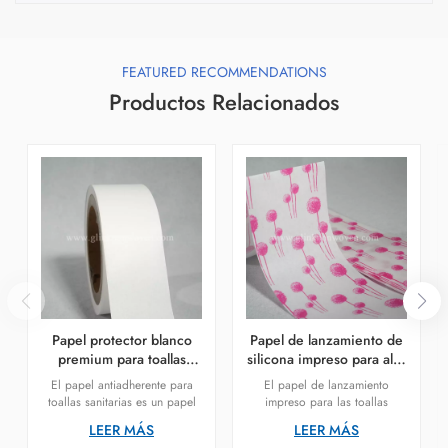
FEATURED RECOMMENDATIONS
Productos Relacionados
Papel protector blanco
Papel de lanzamiento de
premium para toallas
silicona impreso para alas
sanitarias
de las capas sanitarias
El papel antiadherente para
El papel de lanzamiento
toallas sanitarias es un papel
impreso para las toallas
especial que se utiliza en la
sanitarias es un tipo de papel
LEER MÁS
LEER MÁS
fabricación de toallas
anti-adhesivo que ha sido