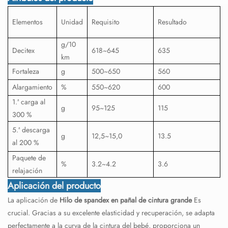
Elementos
Unidad
Requisito
Resultado
g/10
Decitex
618~645
635
km
Fortaleza
g
500~650
560
Alargamiento
%
550~620
600
1.ª carga al
g
95~125
115
300 %
5.ª descarga
g
12,5~15,0
13.5
al 200 %
Paquete de
%
3.2~4.2
3.6
relajación
Aplicación del producto
La aplicación de
Hilo de spandex en pañal de cintura grande
Es
crucial. Gracias a su excelente elasticidad y recuperación, se adapta
perfectamente a la curva de la cintura del bebé, proporciona un