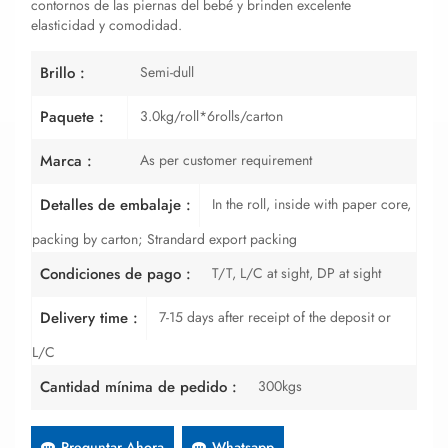
contornos de las piernas del bebé y brinden excelente
elasticidad y comodidad.
Semi-dull
Brillo :
3.0kg/roll*6rolls/carton
Paquete :
As per customer requirement
Marca :
In the roll, inside with paper core,
Detalles de embalaje :
packing by carton; Strandard export packing
T/T, L/C at sight, DP at sight
Condiciones de pago :
7-15 days after receipt of the deposit or
Delivery time :
L/C
300kgs
Cantidad mínima de pedido :
Preguntar Ahora
Whatsapp