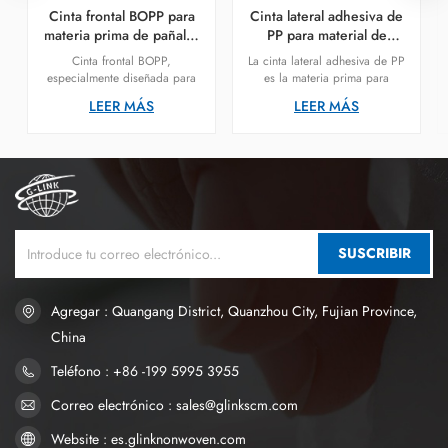
Cinta frontal BOPP para
Cinta lateral adhesiva de
materia prima de pañales
PP para material de
desechables para bebés
pañales.
Cinta frontal BOPP,
La cinta lateral adhesiva de PP
especialmente diseñada para
es la materia prima para
pañales de bebé, cinta de
pañales para bebés y pañales
LEER MÁS
LEER MÁS
fijación frontal fácil de colocar,
para adultos. Se utiliza en el
cómoda y segura.
sistema de cierre y se utiliza
junto con la cinta frontal de
PP.
SUSCRIBIR
Agregar : Quangang District, Quanzhou City, Fujian Province,
China
Teléfono : +86 -199 5995 3955
Correo electrónico : sales@glinkscm.com
Website : es.glinknonwoven.com