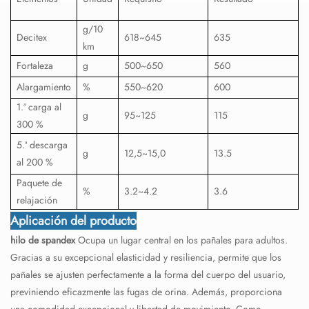
g/10
Decitex
618~645
635
km
Fortaleza
g
500~650
560
Alargamiento
%
550~620
600
1.ª carga al
g
95~125
115
300 %
5.ª descarga
g
12,5~15,0
13.5
al 200 %
Paquete de
%
3.2~4.2
3.6
relajación
Aplicación del producto
hilo de spandex
Ocupa un lugar central en los pañales para adultos.
Gracias a su excepcional elasticidad y resiliencia, permite que los
pañales se ajusten perfectamente a la forma del cuerpo del usuario,
previniendo eficazmente las fugas de orina. Además, proporciona
una comodidad excepcional y libertad de movimiento. Como