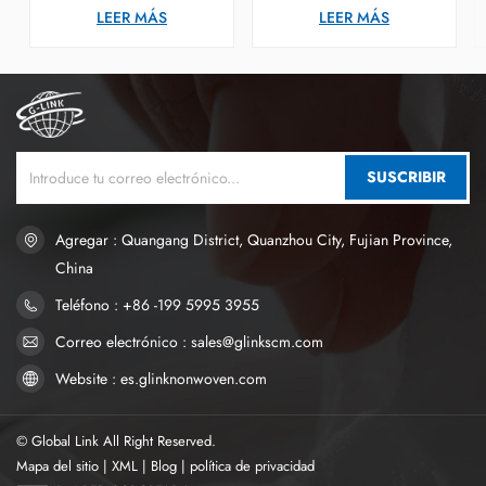
pañales de bebé, cinta de
pañales para bebés y pañales
LEER MÁS
LEER MÁS
fijación frontal fácil de colocar,
para adultos. Se utiliza en el
cómoda y segura.
sistema de cierre y se utiliza
junto con la cinta frontal de
PP.
SUSCRIBIR
Agregar : Quangang District, Quanzhou City, Fujian Province,
China
Teléfono : +86 -199 5995 3955
Correo electrónico : sales@glinkscm.com
Website : es.glinknonwoven.com
© Global Link All Right Reserved.
Mapa del sitio
|
XML
|
Blog
|
política de privacidad