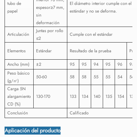
tubo de
El diámetro interior cumple con el
espesor≥7 mm,
papel
estándar y no se deforma.
sin
deformación
Juntas por rollo
Articulación
Cumple con el estándar
≤2
Elementos
Estándar
Resultado de la prueba
Pro
Ancho (mm)
±2
95
95
94
95
96
95
Peso básico
50-60
58
58
55
55
54
56
(g/㎡)
Carga 5N
alargamiento
130-170
133
134
140
135
154
139
CD (%)
Conclusión
Calificado
Aplicación del producto