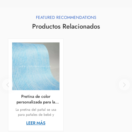
FEATURED RECOMMENDATIONS
Productos Relacionados
Pretina de color
personalizada para la
producción de pañales.
La pretina del pañal se usa
para pañales de bebé y
pañales de adulto.
LEER MÁS