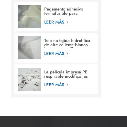
Pegamento adhesivo
termofusible para
estructura de construcción
en pañales para bebés
LEER MÁS
Tela no tejida hidrofílica
de aire caliente blanco
liso para servilleta
sanitaria femenina
LEER MÁS
La película impresa PE
respirable modificó las
materias primas de la
película de la hoja
LEER MÁS
posterior de los diseños
para requisitos
particulares para el pañal
del bebé