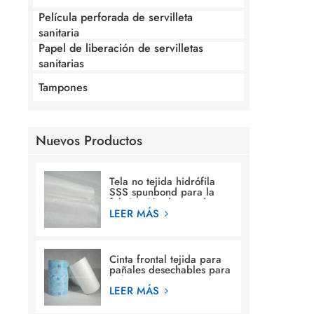
Película perforada de servilleta
sanitaria
Papel de liberación de servilletas
sanitarias
Tampones
Nuevos Productos
Tela no tejida hidrófila
SSS spunbond para la
fabricación de pañales
para bebés
LEER MÁS
Cinta frontal tejida para
pañales desechables para
bebés.
LEER MÁS