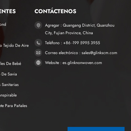
ENTES
CONTÁCTENOS
bond
Agregar : Quangang District, Quanzhou
City, Fujian Province, China
Teléfono : +86 -199 5995 3955
o Tejido De Aire
Correo electrónico : sales@glinkscm.com
Website : es.glinknonwoven.com
ales De Bebé
 De Savia
 Sanitarias
anspirable
te Para Pañales