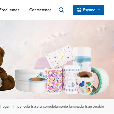
Frecuentes
Contáctenos
Español
English
Español
عربي
Hogar
película trasera completamente laminada transpirable