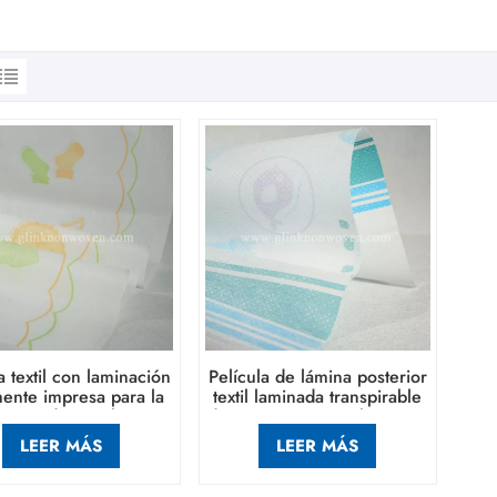
 textil con laminación
Película de lámina posterior
mente impresa para la
textil laminada transpirable
cción de pañales con
de impresión completa para
cintura ancha
la fabricación de pañales
LEER MÁS
LEER MÁS
para pantalones