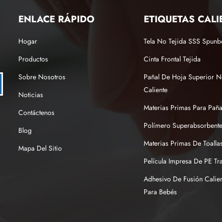
ENLACE RÁPIDO
ETIQUETAS CALI
Hogar
Tela No Tejida SSS Spun
Productos
Cinta Frontal Tejida
Sobre Nosotros
Pañal De Hoja Superior N
Caliente
Noticias
Materias Primas Para Pañ
Contáctenos
Polímero Superabsorbente
Blog
Materias Primas De Toallas
Mapa Del Sitio
Película Impresa De PE Tr
Adhesivo De Fusión Calien
Para Bebés