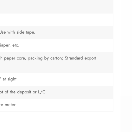
 Use with side tape.
iaper, etc.
with paper core, packing by carton; Strandard export
 at sight
ipt of the deposit or L/C
re meter