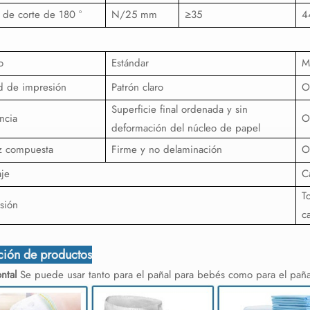
 de corte de 180 °
N/25 mm
≥35
4
o
Estándar
M
d de impresión
Patrón claro
O
Superficie final ordenada y sin
ncia
O
deformación del núcleo de papel
z compuesta
Firme y no delaminación
O
je
C
T
sión
c
ción de productos
ontal
Se puede usar tanto para el pañal para bebés como para el paña