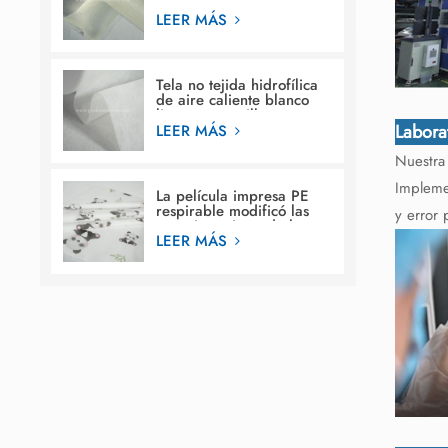
estructura de construcción
en pañales para bebés
LEER MÁS
Tela no tejida hidrofílica
de aire caliente blanco
liso para servilleta
Labora
sanitaria femenina
LEER MÁS
Nuestra 
Implemen
La película impresa PE
respirable modificó las
y error 
materias primas de la
película de la hoja
LEER MÁS
posterior de los diseños
para requisitos
particulares para el pañal
del bebé