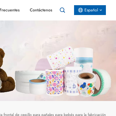
Frecuentes
Contáctenos
Español
English
Español
عربي
ta frontal de cepillo para pañales para bebés para la fabricación