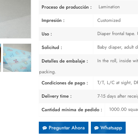
Lamination
Proceso de producción :
Customized
Impresión :
Diaper frontal tape.
Uso :
Baby diaper, adult d
Solicitud :
In the roll, inside 
Detalles de embalaje :
packing.
T/T, L/C at sight, DP
Condiciones de pago :
7-15 days after rece
Delivery time :
1000.00 squa
Cantidad mínima de pedido :
Preguntar Ahora
Whatsapp