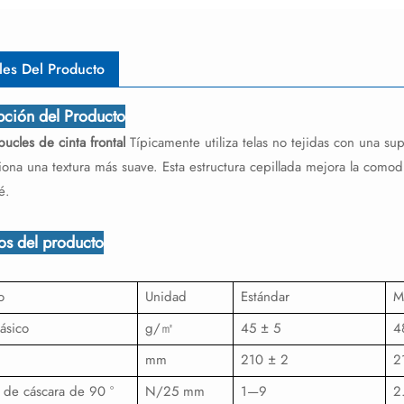
les Del Producto
pción del Producto
bucles de cinta frontal
Típicamente utiliza telas no tejidas con una su
ona una textura más suave. Esta estructura cepillada mejora la comodid
é.
tos del producto
o
Unidad
Estándar
M
ásico
g/㎡
45 ± 5
4
mm
210 ± 2
2
 de cáscara de 90 °
N/25 mm
1—9
2