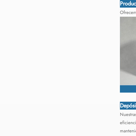
Produc
Ofrecemo
Depósi
Nuestra
eficienc
manteni