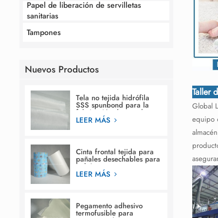
Papel de liberación de servilletas
sanitarias
Tampones
Nuevos Productos
Taller 
Tela no tejida hidrófila
SSS spunbond para la
Global 
fabricación de pañales
equipo 
para bebés
LEER MÁS
almacén,
product
Cinta frontal tejida para
asegura
pañales desechables para
bebés.
LEER MÁS
Pegamento adhesivo
termofusible para