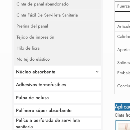
Cinta de pañal abandonado
Fuerza
Cinta Fácil De Servilleta Sanitaria
Pretina del pañal
Artícul
Calida
Tejido de impresión
Hilo de licra
Aparie
No tejido elástico
Solide
Núcleo absorbente
Embala
Adhesivos termofusibles
Conclu
Pulpa de pelusa
Aplica
Polímero súper absorbente
Cinta fr
Película perforada de servilleta
sanitaria