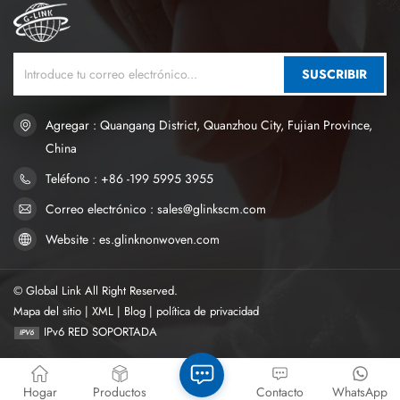
SUSCRIBIR
Agregar : Quangang District, Quanzhou City, Fujian Province,
China
Teléfono : +86 -199 5995 3955
Correo electrónico : sales@glinkscm.com
Website : es.glinknonwoven.com
© Global Link All Right Reserved.
Mapa del sitio
|
XML
|
Blog
|
política de privacidad
IPv6 RED SOPORTADA
Hogar
Productos
Contacto
WhatsApp