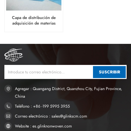
Capa de distribución de
adquisición de materias
primas ADL para la
fabricación de pañales para
bebés.
SUSCRIBIR
Agregar : Quangang District, Quanzhou City, Fujian Province,
China
Teléfono : +86 -199 5995 3955
Correo electrónico : sales@glinkscm.com
Website : es.glinknonwoven.com